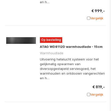
en h…
€ 999,-
Vergelijk
Toevoege
Op bestelling
ATAG WD8112D warmhoudlade - 15cm
Warmhoudlade
Uitvoering hetelucht systeem voor het
gelijkmatig opwarmen van
diversopgestapeld serviesgoed, het
warmhouden en ontdooien vangerechten
en h…
€ 819,-
Vergelijk
Toevoege