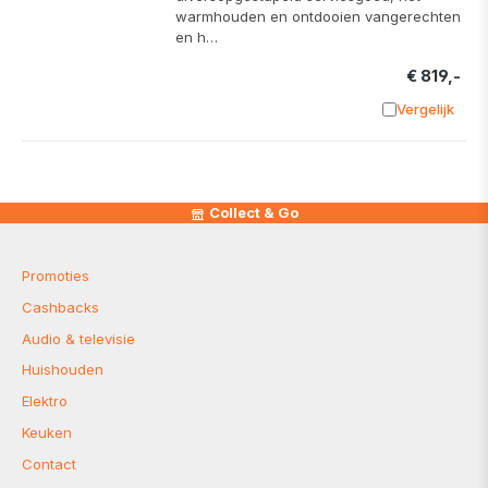
warmhouden en ontdooien vangerechten
en h…
€ 819,-
Vergelijk
Toevoege
Collect & Go
Promoties
Cashbacks
Audio & televisie
Huishouden
Elektro
Keuken
Contact