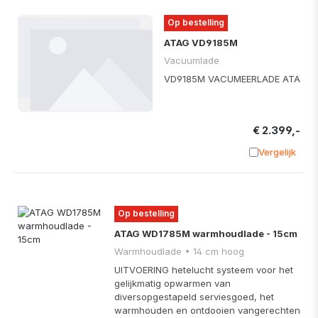
Op bestelling
ATAG VD9185M
Vacuumlade
VD9185M VACUMEERLADE ATA
€ 2.399,-
Vergelijk
Toevoege
Op bestelling
ATAG WD1785M warmhoudlade - 15cm
Warmhoudlade • 14 cm hoog
UITVOERING hetelucht systeem voor het
gelijkmatig opwarmen van
diversopgestapeld serviesgoed, het
warmhouden en ontdooien vangerechten