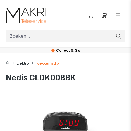
ToContentLink
Collect & Go
Elektro
wekkerradio
Nedis CLDK008BK
component.cms.imageGallery.skipImageGallery