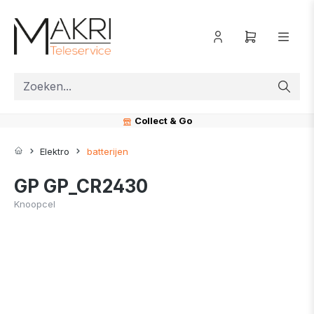
ToContentLink
Collect & Go
Elektro
batterijen
GP GP_CR2430
Knoopcel
component.cms.imageGallery.skipImageGallery