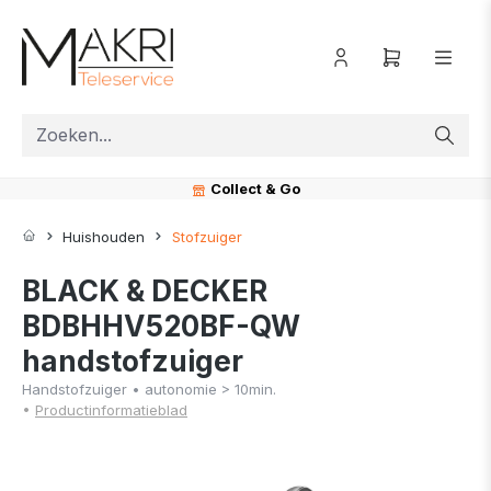
ToContentLink
Collect & Go
Huishouden
Stofzuiger
BLACK & DECKER
BDBHHV520BF-QW
handstofzuiger
Handstofzuiger • autonomie > 10min.
•
Productinformatieblad
component.cms.imageGallery.skipImageGallery