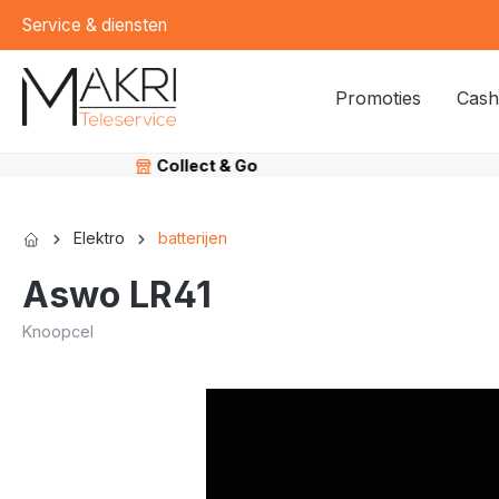
Service & diensten
kipToSearch
general.skipToNavigation
Promoties
Cash
Collect & Go
Elektro
batterijen
Aswo LR41
Knoopcel
component.cms.imageGallery.skipImageGallery