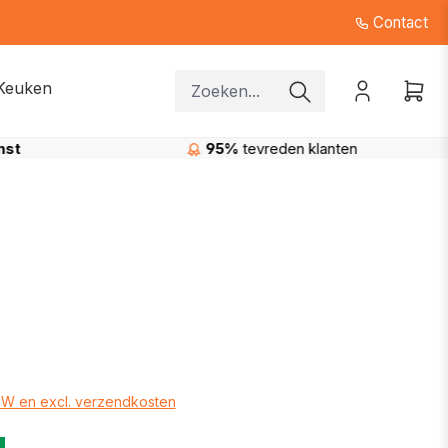
Contact
Keuken
nst
95%
tevreden klanten
BTW en excl. verzendkosten