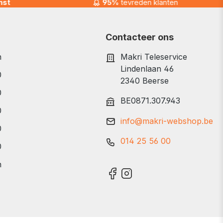
nst
95%
tevreden klanten
Contacteer ons
n
Makri Teleservice
Lindenlaan 46
0
2340 Beerse
0
BE0871.307.943
0
info@makri-webshop.be
0
014 25 56 00
0
n