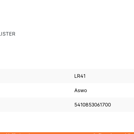
LISTER
LR41
Aswo
5410853061700