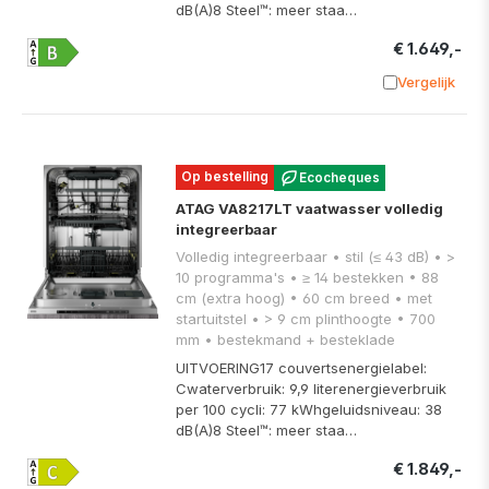
dB(A)8 Steel™: meer staa…
€ 1.649,-
Vergelijk
Toevoege
Op bestelling
Ecocheques
ATAG VA8217LT vaatwasser volledig
integreerbaar
Volledig integreerbaar • stil (≤ 43 dB) • >
10 programma's • ≥ 14 bestekken • 88
cm (extra hoog) • 60 cm breed • met
startuitstel • > 9 cm plinthoogte • 700
mm • bestekmand + besteklade
UITVOERING17 couvertsenergielabel:
Cwaterverbruik: 9,9 literenergieverbruik
per 100 cycli: 77 kWhgeluidsniveau: 38
dB(A)8 Steel™: meer staa…
€ 1.849,-