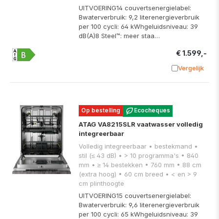
UITVOERING14 couvertsenergielabel:
Bwaterverbruik: 9,2 literenergieverbruik
per 100 cycli: 64 kWhgeluidsniveau: 39
dB(A)8 Steel™: meer staa…
€ 1.599,-
Vergelijk
Toevoege
Op bestelling
Ecocheques
ATAG VA8215SLR vaatwasser volledig
integreerbaar
Volledig integreerbaar • bestekmand •
stil (≤ 43 dB) • > 10 programma's • 840
mm • ≥ 14 bestekken • 760 mm • 88 cm
(extra hoog) • 60 cm breed • < en > 9
cm plinthoogte
UITVOERING15 couvertsenergielabel:
Bwaterverbruik: 9,6 literenergieverbruik
per 100 cycli: 65 kWhgeluidsniveau: 39