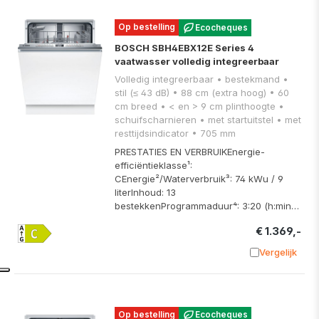
Op bestelling
Ecocheques
BOSCH SBH4EBX12E Series 4
vaatwasser volledig integreerbaar
Volledig integreerbaar • bestekmand •
stil (≤ 43 dB) • 88 cm (extra hoog) • 60
cm breed • < en > 9 cm plinthoogte •
schuifscharnieren • met startuitstel • met
resttijdsindicator • 705 mm
PRESTATIES EN VERBRUIKEnergie-
efficiëntieklasse¹:
CEnergie²/Waterverbruik³: 74 kWu / 9
literInhoud: 13
bestekkenProgrammaduur⁴: 3:20 (h:min…
€ 1.369,-
Vergelijk
Toevoege
Op bestelling
Ecocheques