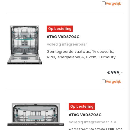
Vergelijk
Toevoege
Op bestelling
ATAG VAD6704C
Volledig integreerbaar
Geïntegreerde vaatwas, 14 couverts,
41dB, energielabel A, 82cm, TurboDry
€ 999,-
Vergelijk
Toevoege
Op bestelling
ATAG VAD6706C
Volledig integreerbaar • A
VAD6706C VAATWASSER ATA