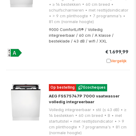
• ≥ 14 bestekken • 60 cm breed •
schuifscharnieren • met resttijdsindicator
• > 9 cm plinthoogte • 7 programma's •
81 cm (normale hoogte)
9000 ComfortLift®​ / Volledig
integreerbaar / 60 cm / A klasse /
besteklade / 43 dB / wifi / XXL
€ 1.699,99
Vergelijk
Toevoege
Op bestelling
Ecocheques
AEG FSS75747P 7000 vaatwasser
volledig integreerbaar
Volledig integreerbaar • stil (≤ 43 dB) • ≥
14 bestekken • 60 cm breed • B • met
startuitstel • met resttijdsindicator • > 9
cm plinthoogte • 7 programma's • 81 cm
(normale hoogte)