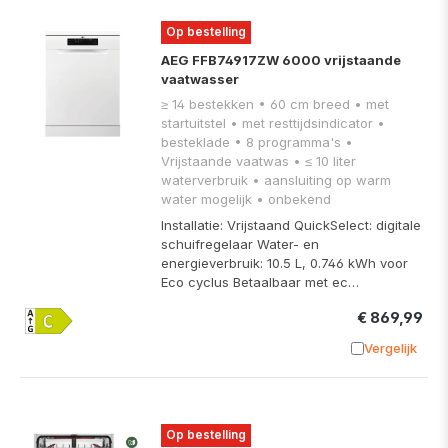
Op bestelling
AEG FFB74917ZW 6000 vrijstaande
vaatwasser
≥ 14 bestekken • 60 cm breed • met
startuitstel • met resttijdsindicator •
besteklade • 8 programma's •
Vrijstaande vaatwas • ≤ 10 liter
waterverbruik • aansluiting op warm
water mogelijk • onbekend
Installatie: Vrijstaand QuickSelect: digitale
schuifregelaar Water- en
energieverbruik: 10.5 L, 0.746 kWh voor
Eco cyclus Betaalbaar met ec…
€ 869,99
Vergelijk
Toevoege
Op bestelling