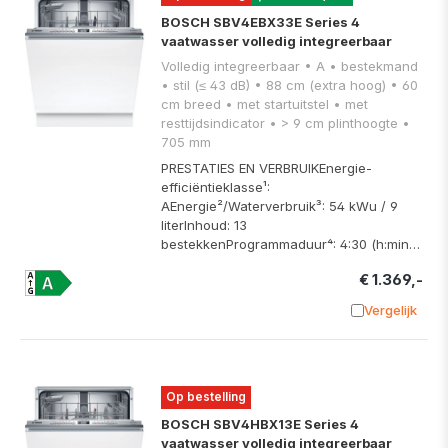
BOSCH SBV4EBX33E Series 4
vaatwasser volledig integreerbaar
Volledig integreerbaar • A • bestekmand
• stil (≤ 43 dB) • 88 cm (extra hoog) • 60
cm breed • met startuitstel • met
resttijdsindicator • > 9 cm plinthoogte •
705 mm
PRESTATIES EN VERBRUIKEnergie-
efficiëntieklasse¹:
AEnergie²/Waterverbruik³: 54 kWu / 9
literInhoud: 13
bestekkenProgrammaduur⁴: 4:30 (h:min…
€ 1.369,-
Vergelijk
Toevoege
Op bestelling
BOSCH SBV4HBX13E Series 4
vaatwasser volledig integreerbaar