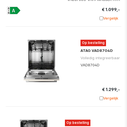
€ 1.099,-
Vergelijk
Toevoege
Op bestelling
ATAG VAD8704D
Volledig integreerbaar
VAD8704D
€ 1.299,-
Vergelijk
Toevoege
Op bestelling