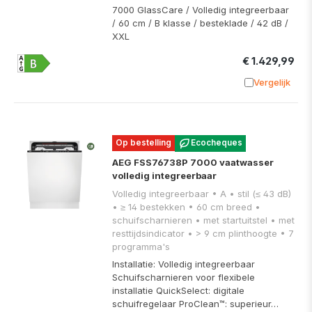
7000 GlassCare / Volledig integreerbaar
/ 60 cm / B klasse / besteklade / 42 dB /
XXL
€ 1.429,99
Vergelijk
Toevoege
Op bestelling
Ecocheques
AEG FSS76738P 7000 vaatwasser
volledig integreerbaar
Volledig integreerbaar • A • stil (≤ 43 dB)
• ≥ 14 bestekken • 60 cm breed •
schuifscharnieren • met startuitstel • met
resttijdsindicator • > 9 cm plinthoogte • 7
programma's
Installatie: Volledig integreerbaar
Schuifscharnieren voor flexibele
installatie QuickSelect: digitale
schuifregelaar ProClean™: superieur…