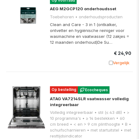
Op voorraad
AEG M2GCP120 onderhoudsset
Toebehoren • onderhoudsproducten
Clean and Care - 3 in 1 (ontkalker,
ontvetter en hygiënische reiniger voor
wasmachine en vaatwasser (12 zakjes =
12 maanden onderhoud)De Su…
€ 24,90
Vergelijk
Toevoege
Op bestelling
Ecocheques
ATAG VA7214SLR vaatwasser volledig
integreerbaar
Volledig integreerbaar • stil (≤ 43 dB) • >
10 programma's • ≥ 14 bestekken • 60
cm breed • < en > 9 cm plinthoogte • B •
schuifscharnieren • met startuitstel • met
resttijdsindicator