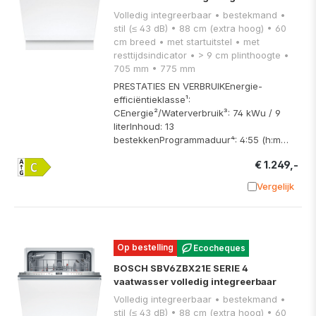
Volledig integreerbaar • bestekmand •
stil (≤ 43 dB) • 88 cm (extra hoog) • 60
cm breed • met startuitstel • met
resttijdsindicator • > 9 cm plinthoogte •
705 mm • 775 mm
PRESTATIES EN VERBRUIKEnergie-
efficiëntieklasse¹:
CEnergie²/Waterverbruik³: 74 kWu / 9
literInhoud: 13
bestekkenProgrammaduur⁴: 4:55 (h:m…
€ 1.249,-
Vergelijk
Toevoege
Op bestelling
Ecocheques
BOSCH SBV6ZBX21E SERIE 4
vaatwasser volledig integreerbaar
Volledig integreerbaar • bestekmand •
stil (≤ 43 dB) • 88 cm (extra hoog) • 60