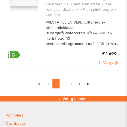
cm breed • B • met startuitstel • met
resttijdsindicator • > 9 cm plinthoogte •
705 mm
PRESTATIES EN VERBRUIKEnergie-
efficiëntieklasse¹:
BEnergie²/Waterverbruik³: 64 kWu / 9
literInhoud: 13
bestekkenProgrammaduur⁴: 3:35 (h:min…
€ 1.499,-
Vergelijk
Toevoege
1
2
3
Veilig
betalen
Promoties
Cashbacks