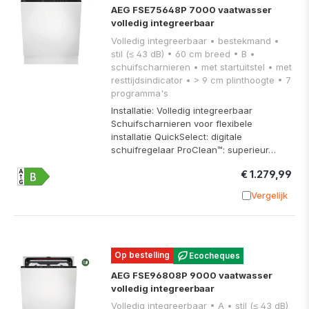
AEG FSE75648P 7000 vaatwasser
volledig integreerbaar
Volledig integreerbaar • bestekmand •
stil (≤ 43 dB) • 60 cm breed • B •
schuifscharnieren • met startuitstel • met
resttijdsindicator • > 9 cm plinthoogte • 7
programma's
Installatie: Volledig integreerbaar
Schuifscharnieren voor flexibele
installatie QuickSelect: digitale
schuifregelaar ProClean™: superieur…
€ 1.279,99
Vergelijk
Toevoege
Op bestelling
Ecocheques
AEG FSE96808P 9000 vaatwasser
volledig integreerbaar
Volledig integreerbaar • A • stil (≤ 43 dB)