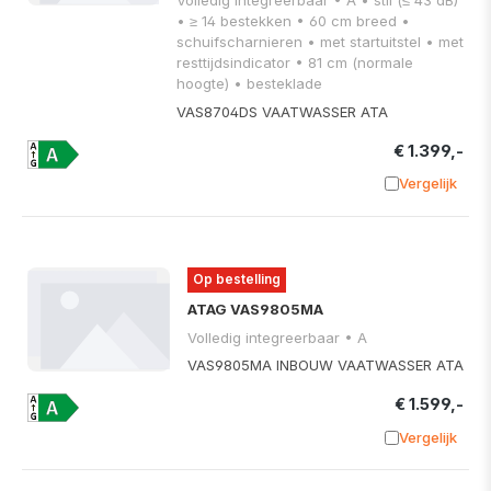
Volledig integreerbaar • A • stil (≤ 43 dB)
• ≥ 14 bestekken • 60 cm breed •
schuifscharnieren • met startuitstel • met
resttijdsindicator • 81 cm (normale
hoogte) • besteklade
VAS8704DS VAATWASSER ATA
€ 1.399,-
Vergelijk
Toevoege
Op bestelling
ATAG VAS9805MA
Volledig integreerbaar • A
VAS9805MA INBOUW VAATWASSER ATA
€ 1.599,-
Vergelijk
Toevoege